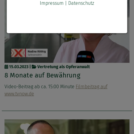
Impressum
|
Datenschutz
15.03.2023
|
Vertretung als Opferanwalt
8 Monate auf Bewährung
Video-Beitrag ab ca. 15:00 Minute
Filmbeitrag auf
www.tvnow.de