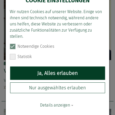
COOKIE EINSTELLUNGEN
Wir nutzen Cookies auf unserer Website. Einige von
ihnen sind technisch notwendig, während andere
uns helfen, diese Website zu verbessern oder
zusätzliche Funktionalitäten zur Verfügung zu
stellen.
Notwendige Cookies
Statistik
15.09.2023
|
Vertretung als Strafverteidiger
Verteidiger beantragt Gutachten
Ja, Alles erlauben
Video-Beitrag ab ca. 02:05 Minute
Filmbeitrag auf
www.ardmediathek.de
Nur ausgewähltes erlauben
Details anzeigen