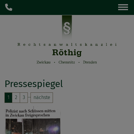
Pressespiegel
…
1
2
3
nächste