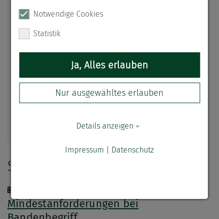
Hilfreich und Zufriedenstellen
Notwendige Cookies
Bewertung vom 21.07.2026
Statistik
Von einer kompetenten Verteidigung leider weit entfernt –
Ja, Alles erlauben
Bewertung vom 13.07.2026
Rechtsanwalt Reinhard Röthig bewerten
Nur ausgewähltes erlauben
Bewertungen werden von anwalt.de nicht ohne Anlass überprüft.
Weitere Informationen unter
www.anwalt.de/bewertungsrichtlinien
.
Details anzeigen
Impressum
|
Datenschutz
Strafrecht Aktuell
21.04.2026
|
Strafrecht
Mindestanforderungen bei
Bandenbegriff