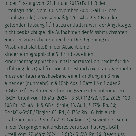
in der Fassung vom 21. Januar 2015 (Fall II.3 der
Urteilsgründe), vom 30. November 2020 (Fall II.4 der
Urteilsgründe) sowie gemäß § 176c Abs. 2 StGB in der
geltenden Fassung [...] hat zu entfallen, weil der Angeklagte
nicht beabsichtigte, die Aufnahmen der Missbrauchstaten
anderen zugänglich zu machen. Die Begehung der
Missbrauchstat bloß in der Absicht, eine
kinderpornographische Schrift bzw. einen
kinderpornographischen Inhalt herzustellen, reicht für die
Erfüllung des Qualifikationstatbestands nicht aus. Vielmehr
muss der Täter anschließend eine Handlung im Sinne
einer der (nunmehr) in § 184b Abs. 1 Satz 1 Nr. 1 oder 2
StGB strafbewehrten Verbreitungsvarianten intendieren
(BGH, Urteil vom 16. Mai 2024 – 3 StR 112/23, NStZ 2025, 100,
103 Rn. 43; aA LK-StGB/Hörnle, 13. Aufl., § 176c Rn. 56;
BeckOK-StGB/Ziegler, 65. Ed., § 176c Rn. 16; krit. auch
Gräbener, jurisPR-StrafR 21/2024 Anm. 3). Soweit der Senat
in der Vergangenheit anderes vertreten hat (vgl. BGH,
Urteil vom 27. März 2024 – 2 StR 461/23, Rn. 16; Beschluss